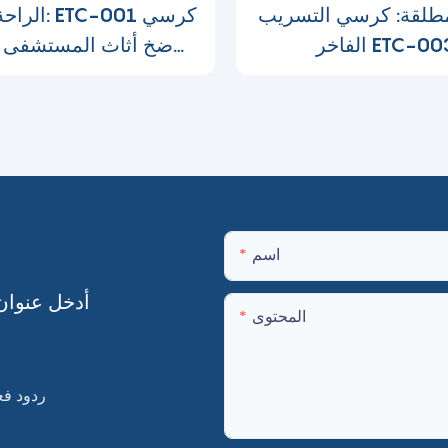
مطلقة: كرسي التسريب
الراحة المط
الفاخر ETC-003-
ضخ أثاث المستشفى
169716859772
الثمن-1697168947053929
اسم
أدخل عنوان
المحتوى
ردود فعل 