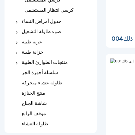
كرسي انتظار المستشفى
جدول أمراض النساء
سرير التسليم
ضوء طاولة التشغيل
ك004
جدول فحص أمراض النساء
عملية الجدول
عربة طبية
الضوء الجراحي
عربة المستشفى المصنوعة
خزانة طبية
من الفولاذ المقاوم للصدأ
خزانة بجانب السرير
منتجات الطوارئ الطبية
عربة طبية ABS
خزنة الأدوية
نقالة قابلة للطي
سلسلة أجهزة الجر
عربة الطوارئ
نقالة الإسعاف
طاولة عشاء متحركة
نقالة مغرفة
منتج الجنازة
جبيرة طبية
شاشة الجناح
موقف الرابع
طاولة العشاء