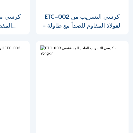
ETC-002 كرسي التسريب من
الفولاذ المقاوم للصدأ مع طاولة -
المفض
راحة مطلقة للتسريب
المثالي-1697175449695174
الطبي-1697169156507309