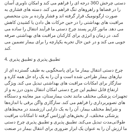
دستی چرخش 360 درجه ای را فراهم می کند و امکان ناوبری آسان
را در فضاها و راهروهای تنگ فراهم می کند. دسته های فشاری به
صورت ارگونومیک قرار گرفته اند و فشار وارده بر بدن متخصص
مراقبت های بهداشتی را در حین حرکات هل دادن یا کشیدن کاهش
می دهد. مانور کاربر پسند چرخ دستی ما فرآیند انتقال را ساده می
کند، در زمان و انرژی برای کارکنان مراقبت های بهداشتی صرفه
جویی می کند و در عین حال تجربه یکپارچه را برای بیمار تضمین می
کند.
4. تطبیق پذیری و تطبیق پذیری
چرخ دستی انتقال بیمار ما برای پاسخگویی به طیف گسترده ای از
نیازهای بیمار طراحی شده است و آن را به یک راه حل همه کاره و
سازگار برای امکانات مراقبت های بهداشتی تبدیل می کند. ویژگی
ارتفاع قابل تنظیم این چرخ دستی امکان انتقال بدون درز به و از
تجهیزات پزشکی مختلف مانند تخت بیمارستان، میز معاینه و دستگاه
های تصویربرداری را فراهم می کند. سازگاری واگن برقی با اندازه‌ها
و شرایط مختلف بیمار، آن را به یک دارایی ارزشمند در محیط‌های
پزشکی مختلف، از بخش‌های اورژانس گرفته تا امکانات مراقبت
طولانی‌مدت تبدیل می‌کند. تطبیق پذیری و تطبیق پذیری چرخ دستی
ما ارزش آن را به عنوان یک ابزار ضروری برای انتقال بیمار در صنعت