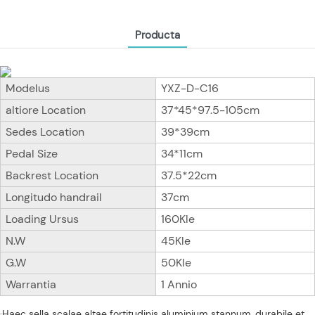
Producta
Modelus
YXZ-D-C16
altiore Location
37*45*97.5-105cm
Sedes Location
39*39cm
Pedal Size
34*11cm
Backrest Location
37.5*22cm
Longitudo handrail
37cm
Loading Ursus
160Kle
N.W
45Kle
G.W
50Kle
Warrantia
1 Annio
·Haec sella scalae altae fortitudinis aluminium stannum, durabile et