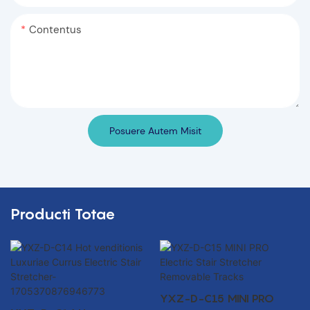
Contentus
Posuere Autem Misit
Producti Totae
YXZ-D-C15 MINI PRO