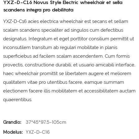
YXZ-D-C16 Novus Style Electric wheelchair et sella
scandens integra pro debilitata
YXZ-D-C16 acies electrica wheelchair est secans et sellam
scalam scandens specialiter ad singulos cum defectibus
designatus. Integratum et eget porttitor consilium permittit ut
inconsutilem transitum ab regulari mobilitate in planis
superficiebus ad facilem scalam ascendentem. Cum formis
provectis, constructione durabili, et usuario amicabili interface,
haec wheelchair promittit se libertatem augere et meliorem
qualitatem vitae pro utentibus facere, eamque summam
electionem facere illis mobilitatem et accessibilitatem auctam
quaerentibus.
Grandio:
37*45*97.5-105cm
Modelus:
YXZ-D-C16