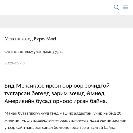
Мексик хотод Expo Med
Өвчтөн шилжүүлэх дамнуурга
2023-09-18
Бид Мексикээс ирсэн өөр өөр зочидтой
тулгарсан бөгөөд зарим зочид Өмнөд
Америкийн бусад орноос ирсэн байна.
Манай бүтээгдэхүүнүүд тэнд маш их алдартай, учир нь бид 20
жилийн турш үйлдвэрлэгч учраас үйлчлүүлэгчдэд эдийн засгийн
үнээр сайн чанарыг санал болгоно гэдэгтээ итгэлтэй байна!