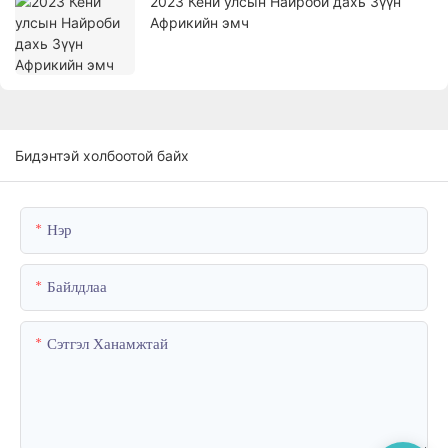
2023 Кени улсын Найроби дахь Зүүн
Африкийн эмч
Бидэнтэй холбоотой байх
Нэр
Байлдлаа
Сэтгэл Ханамжтай