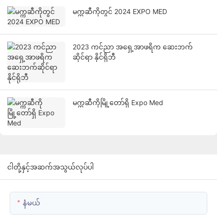
မက္ကဆီကိုတွင် 2024 EXPO MED
2023 ကင်ညာ အရှေ့အာဖရိက ဆေးဘက်
ဆိုင်ရာ နိုင်ရိုဘီ
မက္ကဆီကိုမြို့တော်ရှိ Expo Med
ငါတို့နှင့်အဆက်အသွယ်လုပ်ပါ
နံမယ်