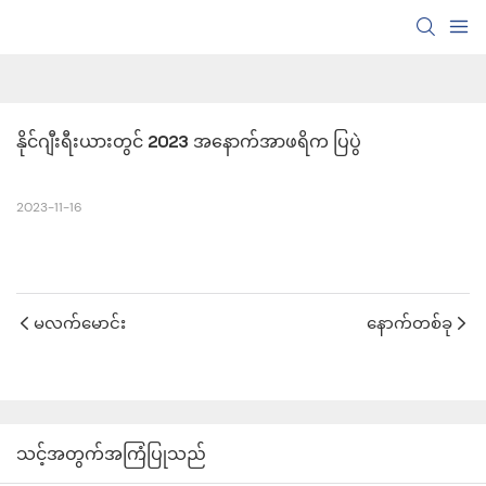
နိုင်ဂျီးရီးယားတွင် 2023 အနောက်အာဖရိက ပြပွဲ
2023-11-16
မလက်မောင်း
နောက်တစ်ခု
သင့်အတွက်အကြံပြုသည်