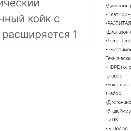
•Диапазон 
•Платформа
•РАЗВИТАЯ 
•Диапазон к
•Trendelenb
•Вместимос
Техническа
•HDPE голо
1набор
•Боковой 
1набор
•Дистанци
•6 -дюймов
4ПК
•IV Полю