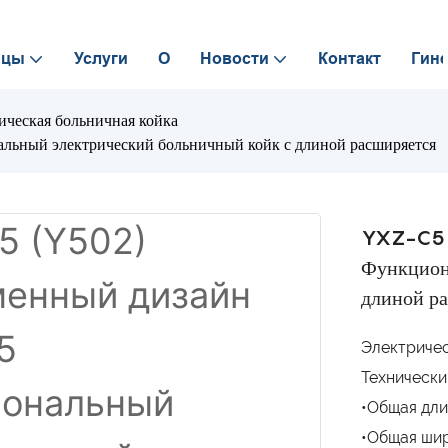
ицы
Услуги
О
Новости
Контакт
Гине
ическая больничная койка
льный электрический больничный койк с длиной расширяется
YXZ-C5 (
Функцион
длиной р
Электричес
Технически
•Общая дли
•Общая шир