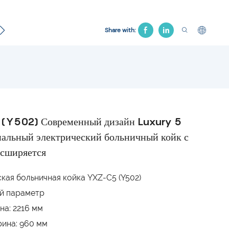
кологическая кровать
Больничное кресло
Тяг К
Share with:
Y502) Современный дизайн Luxury 5
альный электрический больничный койк с
асширяется
кая больничная койка YXZ-C5 (Y502)
й параметр
на: 2216 мм
ина: 960 мм