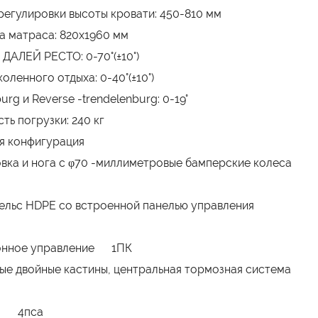
регулировки высоты кровати: 450-810 мм
 матраса: 820x1960 мм
ДАЛЕЙ РЕСТО: 0-70°(±10°)
оленного отдыха: 0-40°(±10°)
urg и Reverse -trendelenburg: 0-19°
ть погрузки: 240 кг
я конфигурация
вка и нога с φ70 -миллиметровые бамперские колеса
рельс HDPE со встроенной панелью управления
онное управление 1ПК
ые двойные кастины, центральная тормозная система
с 4пса