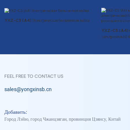
YXZ-C3 (A4) Электрическая больничная койка
YXZ-C5 (A4) 
электрический б
роскошного сти
FEEL FREE TO CONTACT US
sales@yongxinsb.cn
Добавить:
Город Лэйю, город Чжанцзяган, провинция Цзянсу, Китай