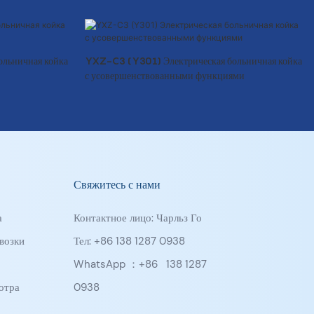
льничная койка
YXZ-C3 (Y301) Электрическая больничная койка
с усовершенствованными функциями
Свяжитесь с нами
а
Контактное лицо: Чарльз Го
возки
Тел: +86 138 1287 0938
WhatsApp ：+86
138 1287
отра
0938