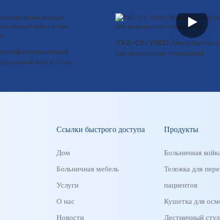
YXZ-C3 (Y302) Электрическая бо
многофункциональный
для медицинских учреждений
ольничный койк в стиле
ля
Ссылки быстрого доступа
Продукты
Дом
Больничная койк
Больничная мебель
Тележка для пере
Услуги
пациентов
О нас
Кушетка для осм
Новости
Лестничный стул