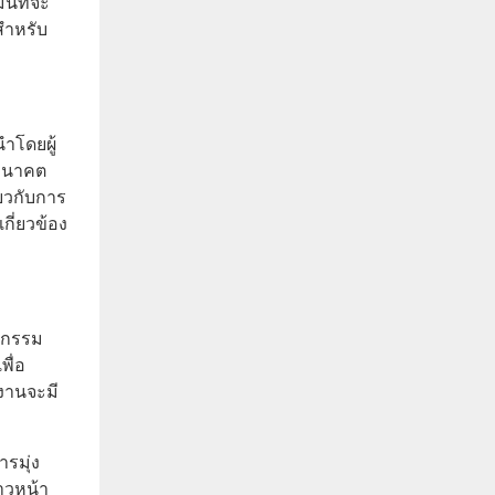
่นที่จะ
สำหรับ
ำโดยผู้
ในอนาคต
ยวกับการ
กี่ยวข้อง
หกรรม
ื่อ
มงานจะมี
รมุ่ง
าวหน้า