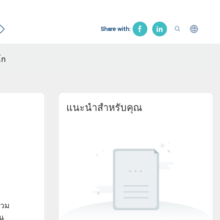
ับ
เตียงนรีเวช
เก้าอี้โรงพยาบาล
เตียงดึง
สินค้างา
Share with:
โก
แนะนำสำหรับคุณ
รวม
ใน