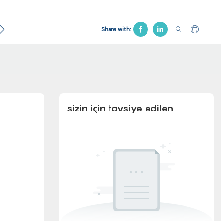
Jinekolojik Yatak
Hastane Koltuğu
Çekiş Yatağı
Share with:
sizin için tavsiye edilen