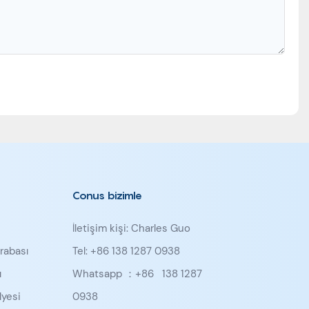
Conus bizimle
İletişim kişi: Charles Guo
rabası
Tel: +86 138 1287 0938
ı
Whatsapp ：+86
138 1287
yesi
0938