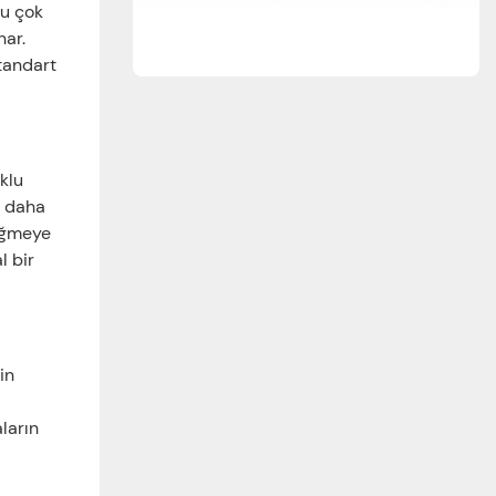
Bu çok
nar.
standart
klu
a daha
düğmeye
l bir
in
aların