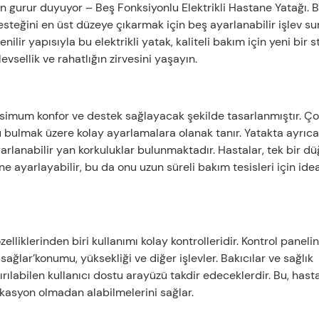
 gurur duyuyor – Beş Fonksiyonlu Elektrikli Hastane Yatağı. 
esteğini en üst düzeye çıkarmak için beş ayarlanabilir işlev su
nilir yapısıyla bu elektrikli yatak, kaliteli bakım için yeni bir 
levsellik ve rahatlığın zirvesini yaşayın.
ksimum konfor ve destek sağlayacak şekilde tasarlanmıştır. Ço
 bulmak üzere kolay ayarlamalara olanak tanır. Yatakta ayrıc
 ayarlanabilir yan korkuluklar bulunmaktadır. Hastalar, tek bir 
e ayarlayabilir, bu da onu uzun süreli bakım tesisleri için idea
lliklerinden biri kullanımı kolay kontrolleridir. Kontrol panelin
ağlar’konumu, yüksekliği ve diğer işlevler. Bakıcılar ve sağlık
tırılabilen kullanıcı dostu arayüzü takdir edeceklerdir. Bu, hast
kasyon olmadan alabilmelerini sağlar.