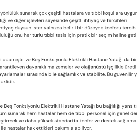
 yönlülük sunarak çok çeşitli hastalara ve tıbbi koşullara uygu
 ve diğer işlevleri sayesinde çeşitli ihtiyaç ve tercihleri ​​
a ihtiyaç duysun ister yalnızca belirli bir düzeyde konforu tercih 
ülüğü onu her türlü tıbbi tesis için pratik bir seçim haline getir
 adamıştır ve Beş Fonksiyonlu Elektrikli Hastane Yatağı da bir
arantileyen dayanıklı malzemeler ve olağanüstü işçilikle üretilm
yarlamalar sırasında bile sağlamlık ve stabilite. Bu güvenilir y
eklidir.
ve Beş Fonksiyonlu Elektrikli Hastane Yatağı bu bağlılığı yansıtı
çözüm sunarak hem hastalar hem de tıbbi personel için genel d
ileştirmek ve daha yüksek standartta konfor ve destek sağlamak
le hastalar hak ettikleri bakımı alabiliyor.