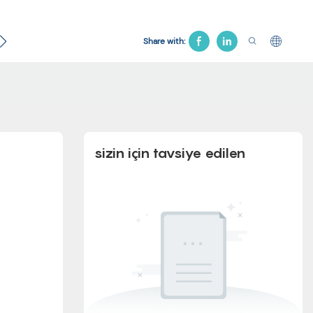
Jinekolojik Yatak
Hastane Koltuğu
Çekiş Yatağı
Share with:
sizin için tavsiye edilen