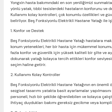
Yongxin hasta bakımındaki en son yeniliğimizi sunmaktan
yönlü yatak, tıbbi tesislerdeki hastaların konforunu ve d
Kullanımı kolay kontrolleri, çok konumlu özellikleri ve güve
belirliyor. Beş Fonksiyonlu Elektrikli Hastane Yatağı ile iş
1. Konfor ve Destek
Beş Fonksiyonlu Elektrikli Hastane Yatağı hastalara ma
konum yetenekleri, her bir hasta için mükemmel konumu
fazla konfor ve güvenlik için yüksek kaliteli bir şilte ve
dokunarak yatağı kolayca tercih ettikleri konfor seviyesin
seçim haline getirir.
2. Kullanımı Kolay Kontroller
Beş Fonksiyonlu Elektrikli Hastane Yatağının en önemli öze
sezgisel tasarımı yatakta basit ayarlamalar yapılmasını s
personeli, hızlı bir şekilde öğrenilebilen ve kolayca çalış
ihtiyaç duydukları bakımı gereksiz gecikme veya kompli