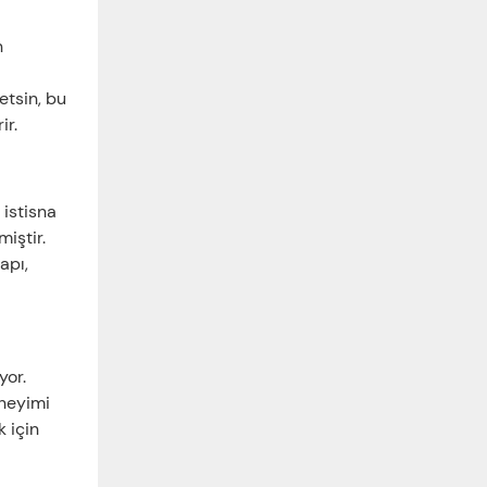
n
etsin, bu
ir.
 istisna
iştir.
apı,
yor.
eneyimi
 için