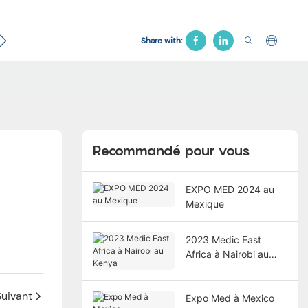
es
Contacter
Lit gynécologique
Chaise d'hôpita
Share with:
Recommandé pour vous
EXPO MED 2024 au
Mexique
2023 Medic East
Africa à Nairobi au
Kenya
Suivant
Expo Med à Mexico