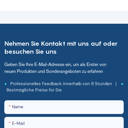
Entwicklungszentrums für
Krankenhausbetten und
medizinische Geräte
bekannt zu geben. Lassen
Sie sich von den
Innovationen
Nehmen Sie Kontakt mit uns auf oder
beeindrucken, die Sie
erwarten, und nutzen Sie
besuchen Sie uns
die Leistungsfähigkeit
fortschrittlicher
Geben Sie Ihre E-Mail-Adresse ein, um als Erster von
Technologie, um das
neuen Produkten und Sonderangeboten zu erfahren
Gesundheitswesen zu
revolutionieren. Begleiten
●
Professionelles Feedback innerhalb von 8 Stunden |
●
Sie uns auf dieser
Bestmögliche Preise für Sie
unglaublichen Reise,
während wir danach
streben, die Zukunft
Name
medizinischer Geräte und
Patientenversorgung zu
E-Mail
verbessern.