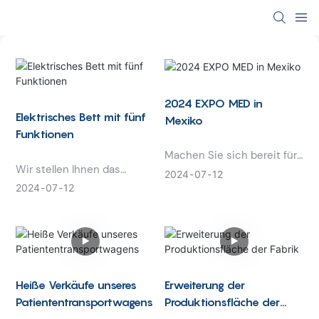
2024 EXPO MED in
Elektrisches Bett mit fünf
Mexiko
Funktionen
Machen Sie sich bereit für
Wir stellen Ihnen das
das ultimative
2024
07
12
elektrische
Gesundheitsereignis: die
2024
07
12
Krankenhausbett mit fünf
EXPO MED 2024 in Mexiko!
Funktionen vor – die
Diese prestigeträchtige
neueste Innovation in der
Messe vereint die
Patientenversorgung.
neuesten Innovationen in
Dieses vielseitige Bett
den Bereichen
bietet fünf einstellbare
Medizintechnik,
Heiße Verkäufe unseres
Erweiterung der
Funktionen, um den
Pharmazeutika und
Patiententransportwagens
Produktionsfläche der
Komfort und die
Gesundheitsdienstleistung
Fabrik