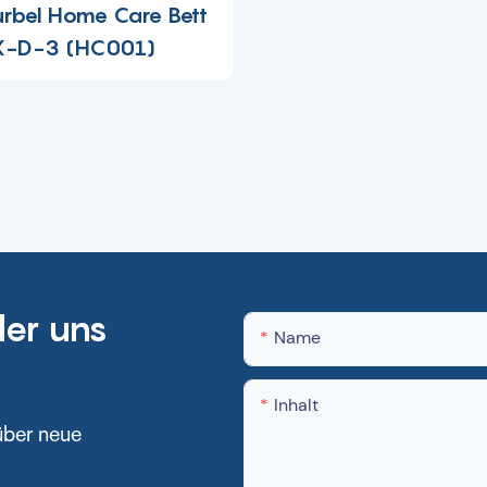
rbel Home Care Bett
-D-3 (HC001)
der uns
Name
Inhalt
über neue