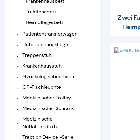
Krankenhausbett
Traktionsbett
Zwei Fu
Heimpflegerbett
Heimp
Patiententransferwagen
Übertragungswagen
Untersuchungsliege
Tragewagen
Medizinische Couch
Treppenstuhl
Elektrische
Manueller Treppenstuhl
Krankenhausstuhl
Untersuchungsliege
Elektrischer Treppenstuhl
Infusionsstuhl
Gynäkologischer Tisch
Dialyse-Lehrstuhl
Entbindungsbett
OP-Tischleuchte
Krankenhaus-Liegestuhl
Gynäkologischer
Operationstabelle
Medizinischer Trolley
Untersuchungstisch
Wartestuhl im
OP-Licht
Krankenhauswagen aus
Medizinischer Schrank
Krankenhaus
Edelstahl
Nachttisch
Medizinische
Abs Medicaltrolley
Notfallprodukte
Medizinschrank
Nottrolley
Zusammenklappbare
Traction Device -Serie