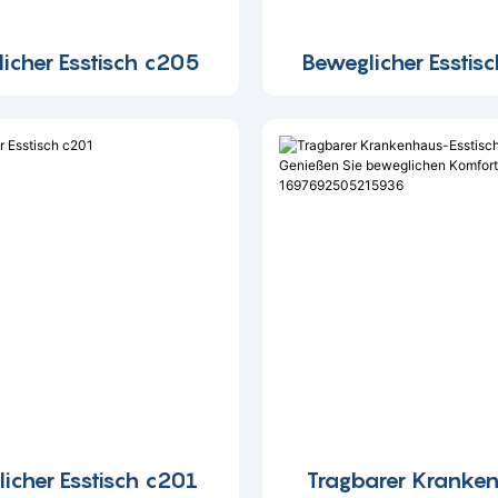
icher Esstisch c205
Beweglicher Esstis
icher Esstisch c201
Tragbarer Kranke