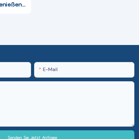
enießen
mfort –
5936
E-Mail
Senden Sie Jetzt Anfrage