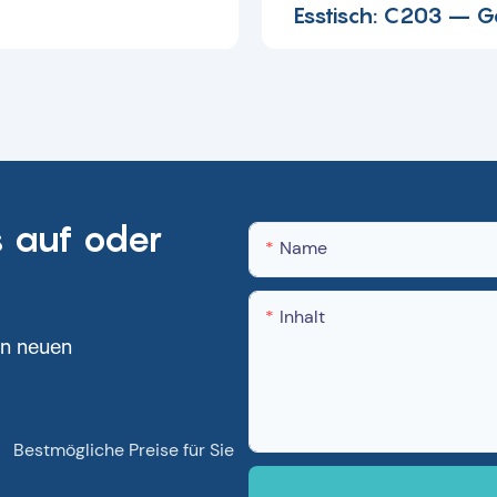
Esstisch: C203 – G
Sie beweglichen Ko
169769250521
 auf oder
Name
Inhalt
on neuen
●
Bestmögliche Preise für Sie