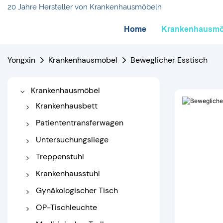
20 Jahre Hersteller von Krankenhausmöbeln
Home
Krankenhausmö
Yongxin
Krankenhausmöbel
Beweglicher Esstisch
Krankenhausmöbel
Krankenhausbett
Elektrisches
Patiententransferwagen
Krankenhausbett
Übertragungswagen
Untersuchungsliege
Manuelles
Tragewagen
Medizinische Couch
Treppenstuhl
Krankenhausbett
Elektrische
Manueller Treppenstuhl
Krankenhausstuhl
Baby-Krankenhausbett
Untersuchungsliege
Elektrischer Treppenstuhl
Infusionsstuhl
Gynäkologischer Tisch
Kinderkrankenhausbett
Dialyse-Lehrstuhl
Entbindungsbett
OP-Tischleuchte
Orthopädisches
Krankenhaus-Liegestuhl
Gynäkologischer
Operationstabelle