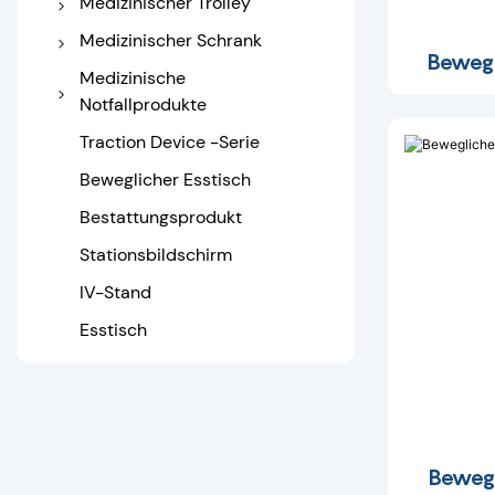
Medizinischer Trolley
Krankenhausbett
Untersuchungstisch
Wartestuhl im
OP-Licht
Krankenhauswagen aus
Medizinischer Schrank
Traktionsbett
Bewegl
Krankenhaus
Edelstahl
Nachttisch
Medizinische
Heimpflegerbett
Abs Medicaltrolley
Notfallprodukte
Medizinschrank
Nottrolley
Zusammenklappbare
Traction Device -Serie
Trage
Beweglicher Esstisch
Krankentrage
Bestattungsprodukt
Schaufeltrage
Stationsbildschirm
Medizinische Schiene
IV-Stand
Esstisch
Bewegl