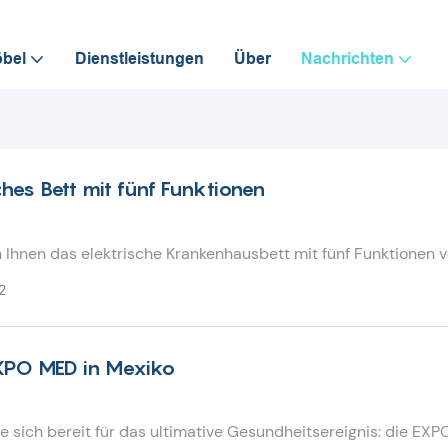
bel
Dienstleistungen
Über
Nachrichten
ches Bett mit fünf Funktionen
n Ihnen das elektrische Krankenhausbett mit fünf Funktionen v
novation in der Patientenversorgung. Dieses vielseitige Bett b
2
ellbare Funktionen, um den Komfort und die Unterstützung für
in medizinischen Einrichtungen zu maximieren. Mit seinen
reundlichen Bedienelementen, der Möglichkeit mehrerer Posit
XPO MED in Mexiko
 zuverlässigen Konstruktion setzt dieses elektrische Bett ein
ür hochwertige Pflege. Erleben Sie ultimative Funktionalität 
t dem elektrischen Krankenhausbett mit fünf Funktionen.
 sich bereit für das ultimative Gesundheitsereignis: die EX