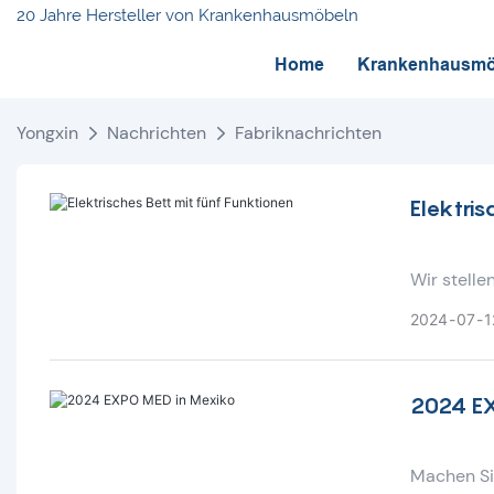
20 Jahre Hersteller von Krankenhausmöbeln
Home
Krankenhausmö
Yongxin
Nachrichten
Fabriknachrichten
Elektris
Wir stelle
neueste In
2024
07
1
fünf einst
Patienten 
benutzerf
2024 E
und seiner
Standard f
Komfort mi
Machen Sie