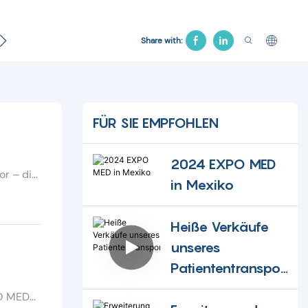
Kontakt
Gynäkologisches Bett
Krankenhausstuhl
Share with:
FÜR SIE EMPFOHLEN
2024 EXPO MED
or – die
in Mexiko
ietet
Heiße Verkäufe
ionen
unseres
en neuen
Patiententranspor
und
twagens
PO MED