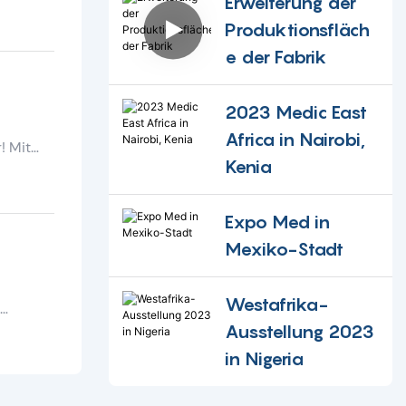
Erweiterung der
Produktionsfläch
tzen Sie
e der Fabrik
exiko
2023 Medic East
Africa in Nairobi,
! Mit
Kenia
gen
und
Expo Med in
licken
Mexiko-Stadt
weltweit
Westafrika-
ische
Ausstellung 2023
in Nigeria