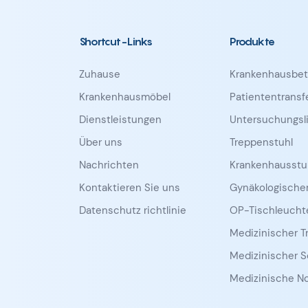
Shortcut-Links
Produkte
Zuhause
Krankenhausbet
Krankenhausmöbel
Patiententrans
Dienstleistungen
Untersuchungsl
Über uns
Treppenstuhl
Nachrichten
Krankenhausstu
Kontaktieren Sie uns
Gynäkologischer
Datenschutz richtlinie
OP-Tischleucht
Medizinischer Tr
Medizinischer S
Medizinische No