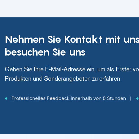
Machen Si
während u
erfährt! D
Forschung
medizinisc
Nehmen Sie Kontakt mit uns
beeindruck
fortschrit
besuchen Sie uns
Begleiten 
die Zukunf
Geben Sie Ihre E-Mail-Adresse ein, um als Erster v
Produkten und Sonderangeboten zu erfahren
●
Professionelles Feedback innerhalb von 8 Stunden |