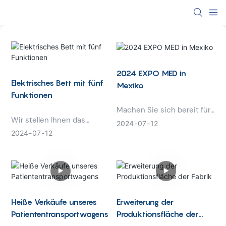
2024 EXPO MED in
Elektrisches Bett mit fünf
Mexiko
Funktionen
Machen Sie sich bereit für
Wir stellen Ihnen das
das ultimative
2024
07
12
elektrische
Gesundheitsereignis: die
2024
07
12
Krankenhausbett mit fünf
EXPO MED 2024 in Mexiko!
Funktionen vor – die
Diese prestigeträchtige
neueste Innovation in der
Messe vereint die
Patientenversorgung.
neuesten Innovationen in
Dieses vielseitige Bett
den Bereichen
bietet fünf einstellbare
Medizintechnik,
Heiße Verkäufe unseres
Erweiterung der
Funktionen, um den
Pharmazeutika und
Patiententransportwagens
Produktionsfläche der
Komfort und die
Gesundheitsdienstleistung
Fabrik