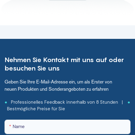
Entwicklungszentrums für
Krankenhausbetten und
medizinische Geräte
bekannt zu geben. Lassen
Sie sich von den
Innovationen
beeindrucken, die Sie
erwarten, und nutzen Sie
die Leistungsfähigkeit
Nehmen Sie Kontakt mit uns auf oder
fortschrittlicher
besuchen Sie uns
Technologie, um das
Gesundheitswesen zu
Geben Sie Ihre E-Mail-Adresse ein, um als Erster von
revolutionieren. Begleiten
neuen Produkten und Sonderangeboten zu erfahren
Sie uns auf dieser
unglaublichen Reise,
●
Professionelles Feedback innerhalb von 8 Stunden |
●
während wir danach
Bestmögliche Preise für Sie
streben, die Zukunft
medizinischer Geräte und
Patientenversorgung zu
Name
verbessern.